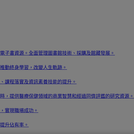
電子書資源。全面管理圖書館技術、採購及館藏發展。
推動終身學習，改變人生軌跡。
、課程落實及資訊素養技能的提升。
時，提供醫療保健領域的商業智慧和經過同儕評鑑的研究資源。
，實現職場成功。
提升佔有率。