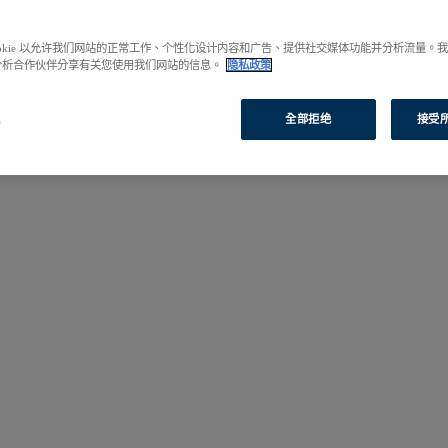
啟您的研究之旅。
ookie 以允许我们网站的正常工作、个性化设计内容和广告、提供社交媒体功能并分析流量。
分析合作伙伴分享有关您使用我们网站的信息。
隐私政策
置
全部拒绝
接受所