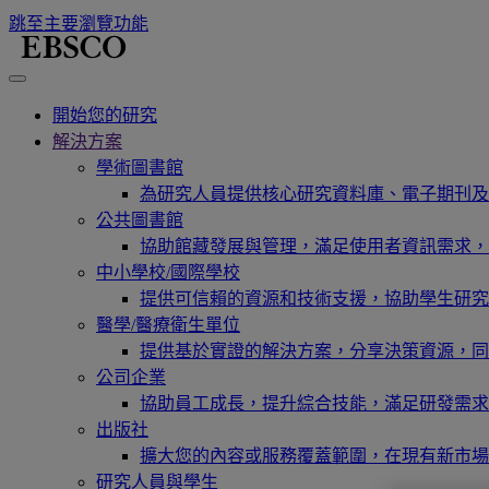
跳至主要瀏覽功能
開始您的研究
解決方案
學術圖書館
為研究人員提供核心研究資料庫、電子期刊及
公共圖書館
協助館藏發展與管理，滿足使用者資訊需求，
中小學校/國際學校
提供可信賴的資源和技術支援，協助學生研究
醫學/醫療衛生單位
提供基於實證的解決方案，分享決策資源，同
公司企業
協助員工成長，提升綜合技能，滿足研發需求
出版社
擴大您的內容或服務覆蓋範圍，在現有新市場
研究人員與學生