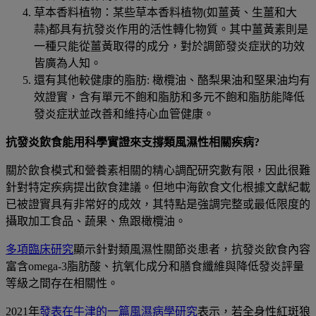
草本香料植物：某些草本香料植物(如薑黃、生薑和大
蒜)都具有抗發炎作用的活性轉化物質。其中薑黃素則是
一種只能從薑黃取得的成分，對於調節發炎症狀的功效
皆廣為人知。
還有其他較健康的脂肪: 橄欖油、酪梨果油和堅果油均有
效證實，含有單元不飽和脂肪和多元不飽和脂肪能降低
發炎症狀並改善和維持心血管健康。
抗發炎飲食能用科學實證來支撐類風濕性相關疾病?
關於飲食模式和營養素相關的精心調配研究數有限，因此很難
針對特定疾病提出飲食建議。但地中海飲食文化根據文獻紀載
已被證實具有非常好的成效，其特點是強調完整或最低限度的
攝取加工食品、蔬果、魚跟橄欖油。
多項臨床研究
顯示針對類風濕性關節炎患者，抗發炎飲食內容
富含omega-3脂肪酸、抗氧化成分和膳食纖維與降低發炎評量
等級之間存在相關性。
2021年
發表在牛津的一篇風濕病學研究
表示，若全身性紅斑狼