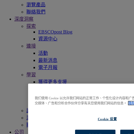
瀏覽產品
聯絡我們
深度洞察
探索
EBSCOpost Blog
資源中心
連接
活動
最新消息
電子月報
學習
獲得更多支援
EBSCO 學會
宣傳資料
我们使用 Cookie 以允许我们网站的正常工作、个性化设计内容
收錄內容清單
交媒体、广告和分析合作伙伴分享有关您使用我们网站的信息。
隐
訪問EBSCOhost
瀏覽產品
Cookie 设置
聯絡我們
公司