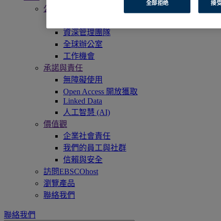
全部拒绝
接受
公司簡介
我們的使命
資深管理團隊
全球辦公室
工作機會
承諾與責任
無障礙使用
Open Access 開放獲取
Linked Data
人工智慧 (AI)
價值觀
企業社會責任
我們的員工與社群
信賴與安全
訪問EBSCOhost
瀏覽產品
聯絡我們
聯絡我們