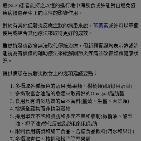
瘡(SLE)患者能持之以恆的進行地中海飲食或許能對自體免疫
疾病損傷產生正向良性的影響作用。
對於有其他促發炎反應症狀的病患來說，
薑黃素
或許可以單獨
使用或結合其他療法來取得更好的成效。
雖然抗發炎飲食無法取代傳統治療，但新興實證均表示這或許
能視為有價值的輔助療法來緩解關節炎疼痛並改善整體健康狀
況。
提供病患在抗發炎飲食上的幾項建議要點：
多攝取各種顏色的蔬果(莓果類、柑橘類)和(綠葉蔬菜)
多攝取富含油脂的魚類來取得好的Omega-3脂肪酸
食用具有消炎功效的草本香料(薑黃、生薑、大蒜類)
挑選全穀物而非精製穀物
採用單元不飽和脂肪和多元不飽和脂肪(橄欖油、酪梨
油、椰子油)替代反式脂肪和飽和脂肪
限制食用精製和加工食品、含糖食品飲料(汽水和果汁)
多攝取杏仁、核桃和松子等堅果類