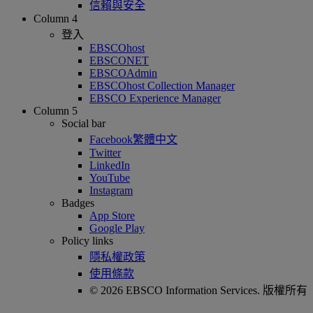
信賴與安全
Column 4
登入
EBSCOhost
EBSCONET
EBSCOAdmin
EBSCOhost Collection Manager
EBSCO Experience Manager
Column 5
Social bar
Facebook繁體中文
Twitter
LinkedIn
YouTube
Instagram
Badges
App Store
Google Play
Policy links
隱私權政策
使用條款
© 2026 EBSCO Information Services. 版權所有