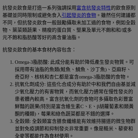
抗發炎飲食是打造一系列強調採用
富含抗發炎特性
的飲食原則
基礎並同時限制或避免食入
引起發炎的食物
。雖然任何建議都
不同，但抗發炎飲食一般鼓勵攝取未加工過的食物，例如全穀
物、葉菜類蔬果、精瘦的蛋白質、堅果及單元不飽和和/或多
元不飽和脂肪酸等好的高含量油脂。
抗發炎飲食的基本食材內容包含：
Omega-3脂肪酸: 此成分能有助於降低產生發炎物質。可
採用帶有油脂的魚類(鮭魚、鯖魚、沙丁魚)、亞麻籽、
奇亞籽、核桃和杏仁都是富含omega-3脂肪酸的食物。
抗氧化劑成分: 這些化合成分有助於中和我們自由基並減
少氧化壓力的有害物質，而氧化壓力通常在慢性發炎的
患者體內較高。富含抗氧化劑的食物可多攝取色彩豐富
鮮豔的蔬果(特別是富含維生素C、E、β胡蘿蔔素和類黃
酮的種類)，莓果和綠色蔬菜都是不錯的選擇。
全穀類: 全穀類富含膳食纖維能有效維持腸道的微生物群
並對免疫調節和抑制發炎非常重要。像是糙米、藜麥和
全麥等都能作為食材使用。