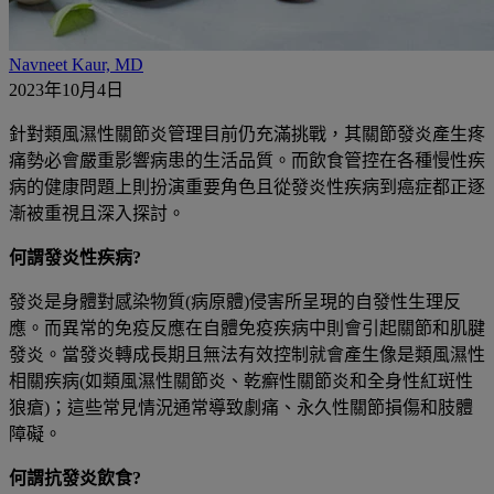
Navneet Kaur, MD
2023年10月4日
針對類風濕性關節炎管理目前仍充滿挑戰，其關節發炎產生疼
痛勢必會嚴重影響病患的生活品質。而飲食管控在各種慢性疾
病的健康問題上則扮演重要角色且從發炎性疾病到癌症都正逐
漸被重視且深入探討。
何謂發炎性疾病?
發炎是身體對感染物質(病原體)侵害所呈現的自發性生理反
應。而異常的免疫反應在自體免疫疾病中則會引起關節和肌腱
發炎。當發炎轉成長期且無法有效控制就會產生像是類風濕性
相關疾病(如類風濕性關節炎、乾癬性關節炎和全身性紅斑性
狼瘡)；這些常見情況通常導致劇痛、永久性關節損傷和肢體
障礙。
何謂抗發炎飲食?