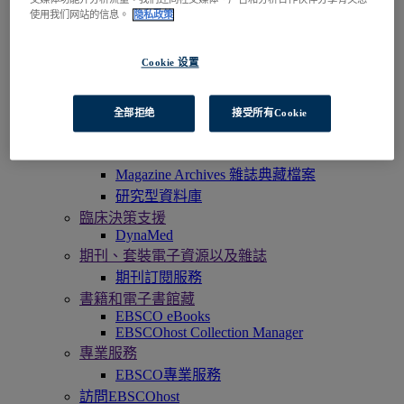
EBSCOadmin
使用我们网站的信息。
隐私政策
EBSCOhost研究平臺
Explora
Full Text Finder
Cookie 设置
EBSCO OpenAthens
Panorama
Stacks
全部拒绝
接受所有Cookie
資料庫和典藏資源
電子檔案
Magazine Archives 雜誌典藏檔案
研究型資料庫
臨床決策支援
DynaMed
期刊、套裝電子資源以及雜誌
期刊訂閱服務
書籍和電子書館藏
EBSCO eBooks
EBSCOhost Collection Manager
專業服務
EBSCO專業服務
訪問EBSCOhost