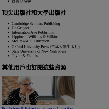
社會心理學
頂尖出版社和大學出版社
Cambridge Scholars Publishing
De Gruyter
Information Age Publishing
Lippincott Williams & Wilkins
McGraw-Hill Education
Oxford University Press (牛津大學出版社)
State University of New York Press
Taylor & Francis
其他用戶也訂閱這些資源
Psychology & Behavioral Sciences Collection