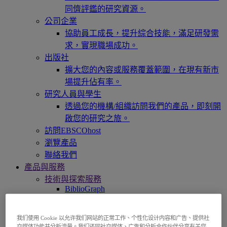
同儕評鑑的研究資源。
公司企業
協助員工成長，提升綜合技能，滿足研發需
求，實現職場成功。
出版社
擴大您的內容或服務覆蓋範圍，在現有新市
場提升佔有率。
研究人員與學生
透過您的機構/組織訪問我們的產品，即刻開
啟您的研究之旅。
訪問EBSCOhost
瀏覽產品
聯絡我們
產品與服務
技術與探索服務
BiblioGraph
EBSCO Discovery Service 探索服務
EBSCO FOLIO
我们使用 Cookie 以允许我们网站的正常工作、个性化设计内容和广告、提供社
EBSCO 行動裝置 App
交媒体功能并分析流量。我们还同社交媒体、广告和分析合作伙伴分享有关您