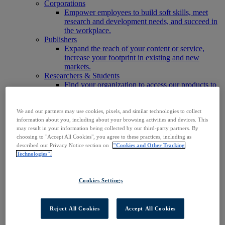
Corporations
Empower employees to build soft skills, meet
research and development needs, and succeed in
the workplace.
Publishers
Expand the reach of your content or service,
increase your footprint in existing and new
markets.
Researchers & Students
Find your organization to access our products to
start your research.
AI
Connect trusted, rights-cleared research content
We and our partners may use cookies, pixels, and similar technologies to collect
with AI systems to power more accurate and
information about you, including about your browsing activities and devices. This
may result in your information being collected by our third-party partners. By
reliable outputs.
choosing to "Accept All Cookies", you agree to these practices, including as
Access EBSCOhost
described our Privacy Notice section on
"Cookies and Other Tracking
Explore Products
Technologies".
Contact Us
Products
Technology & Discovery
Cookies Settings
BiblioGraph
EBSCO Discovery Service
EBSCO FOLIO
Reject All Cookies
Accept All Cookies
EBSCO Mobile App
EBSCO Resource Sharing with OpenRS