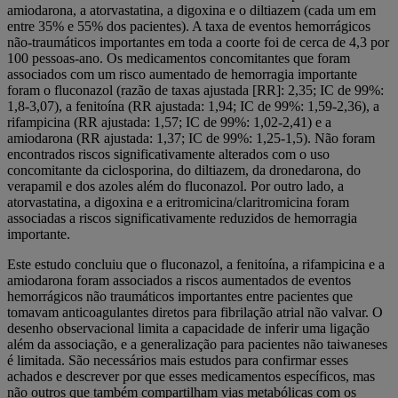
amiodarona, a atorvastatina, a digoxina e o diltiazem (cada um em
entre 35% e 55% dos pacientes). A taxa de eventos hemorrágicos
não-traumáticos importantes em toda a coorte foi de cerca de 4,3 por
100 pessoas-ano. Os medicamentos concomitantes que foram
associados com um risco aumentado de hemorragia importante
foram o fluconazol (razão de taxas ajustada [RR]: 2,35; IC de 99%:
1,8-3,07), a fenitoína (RR ajustada: 1,94; IC de 99%: 1,59-2,36), a
rifampicina (RR ajustada: 1,57; IC de 99%: 1,02-2,41) e a
amiodarona (RR ajustada: 1,37; IC de 99%: 1,25-1,5). Não foram
encontrados riscos significativamente alterados com o uso
concomitante da ciclosporina, do diltiazem, da dronedarona, do
verapamil e dos azoles além do fluconazol. Por outro lado, a
atorvastatina, a digoxina e a eritromicina/claritromicina foram
associadas a riscos significativamente reduzidos de hemorragia
importante.
Este estudo concluiu que o fluconazol, a fenitoína, a rifampicina e a
amiodarona foram associados a riscos aumentados de eventos
hemorrágicos não traumáticos importantes entre pacientes que
tomavam anticoagulantes diretos para fibrilação atrial não valvar. O
desenho observacional limita a capacidade de inferir uma ligação
além da associação, e a generalização para pacientes não taiwaneses
é limitada. São necessários mais estudos para confirmar esses
achados e descrever por que esses medicamentos específicos, mas
não outros que também compartilham vias metabólicas com os