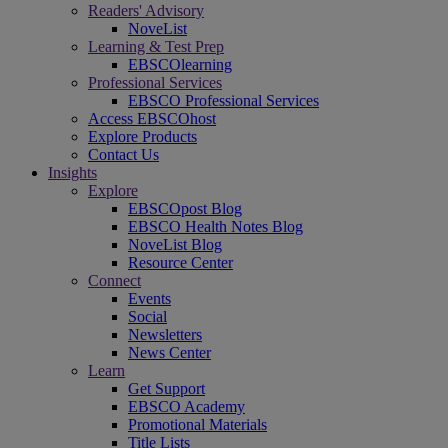
Readers' Advisory
NoveList
Learning & Test Prep
EBSCOlearning
Professional Services
EBSCO Professional Services
Access EBSCOhost
Explore Products
Contact Us
Insights
Explore
EBSCOpost Blog
EBSCO Health Notes Blog
NoveList Blog
Resource Center
Connect
Events
Social
Newsletters
News Center
Learn
Get Support
EBSCO Academy
Promotional Materials
Title Lists