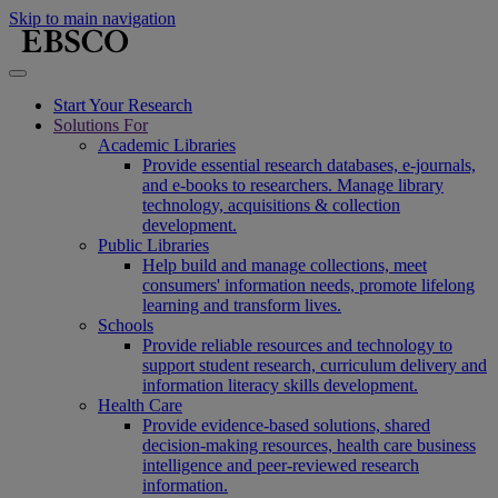
Skip to main navigation
Start Your Research
Solutions For
Academic Libraries
Provide essential research databases, e-journals,
and e-books to researchers. Manage library
technology, acquisitions & collection
development.
Public Libraries
Help build and manage collections, meet
consumers' information needs, promote lifelong
learning and transform lives.
Schools
Provide reliable resources and technology to
support student research, curriculum delivery and
information literacy skills development.
Health Care
Provide evidence-based solutions, shared
decision-making resources, health care business
intelligence and peer-reviewed research
information.