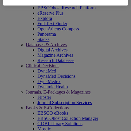
EBSCOadmin
EBSCOhost Research Platform
eReserve Plus
Explora
Full Text Finder
OpenAthens Compass
Panorama
Stacks
Databases & Archives
Digital Archives
Magazine Archives
Research Databases
Clinical Decisions
DynaMed
DynaMed Decisions
DynaMedex
Dynamic Health
Journals, E-Packages & Magazines
Flipster
Journal Subscription Services
Books & E-Collections
EBSCO eBooks
EBSCOhost Collection Manager
GOBI Library Solutions
Mosaic