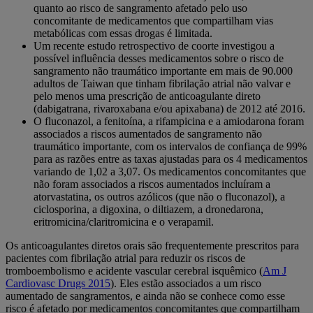
quanto ao risco de sangramento afetado pelo uso
concomitante de medicamentos que compartilham vias
metabólicas com essas drogas é limitada.
Um recente estudo retrospectivo de coorte investigou a
possível influência desses medicamentos sobre o risco de
sangramento não traumático importante em mais de 90.000
adultos de Taiwan que tinham fibrilação atrial não valvar e
pelo menos uma prescrição de anticoagulante direto
(dabigatrana, rivaroxabana e/ou apixabana) de 2012 até 2016.
O fluconazol, a fenitoína, a rifampicina e a amiodarona foram
associados a riscos aumentados de sangramento não
traumático importante, com os intervalos de confiança de 99%
para as razões entre as taxas ajustadas para os 4 medicamentos
variando de 1,02 a 3,07. Os medicamentos concomitantes que
não foram associados a riscos aumentados incluíram a
atorvastatina, os outros azólicos (que não o fluconazol), a
ciclosporina, a digoxina, o diltiazem, a dronedarona,
eritromicina/claritromicina e o verapamil.
Os anticoagulantes diretos orais são frequentemente prescritos para
pacientes com fibrilação atrial para reduzir os riscos de
tromboembolismo e acidente vascular cerebral isquêmico (
Am J
Cardiovasc Drugs 2015
). Eles estão associados a um risco
aumentado de sangramentos, e ainda não se conhece como esse
risco é afetado por medicamentos concomitantes que compartilham