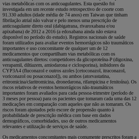
vias metabólicas com os anticoagulantes. Esta questão foi
investigada em um recente estudo retrospectivo de coorte com
91.330 adultos (idade média de 74 anos) em Taiwan que tinham
fibrilação atrial não valvar e pelo menos uma prescrição de
anticoagulante direto oral (dabigatrana, rivaroxabana e/ou
apixabana) de 2012 a 2016 (a edoxabana ainda não estava
disponível no período do estudo). Registros nacionais de saúde
foram utilizados para avaliar eventos hemorrágicos não traumáticos
importantes e uso concomitante de qualquer um de 12
medicamentos que compartilham vias metabólicas com os
anticoagulantes diretos: competidores da glicoproteína-P (digoxina,
verapamil, diltiazem, amiodarona e ciclosporina), inibidores da
CYP3A4 (fluconazol e outros azoles [cetoconazol, itraconazol,
voriconazol ou posaconazol]), ou ambos (atorvastatina,
eritromicina/claritromicina, dronedarona, rifampicina e fenitoína). Os
riscos relativos de eventos hemorrágicos não-traumáticos
importantes foram avaliados para cada pessoa-trimestre (período de
3 meses por pessoa) para os pacientes que tomaram cada uma das 12
medicações em comparação com aqueles que não as tomaram. Os
riscos foram ajustados pelo escore de propensão quanto à
probabilidade de prescrição médica com base em dados
demográficos, comorbidades, uso de outros medicamentos
relevantes e utilização de serviços de saúde.
Os medicamentos concomitantes mais comumente prescritos foram a