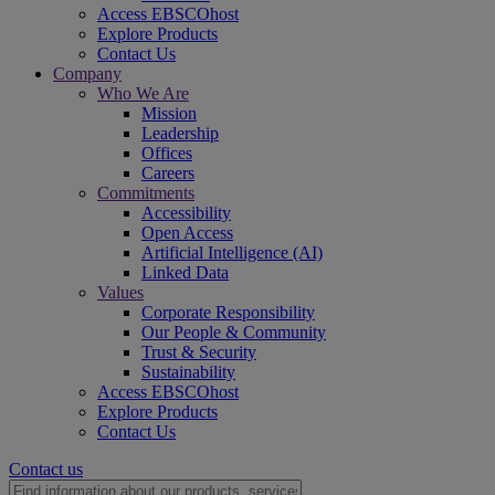
Access EBSCOhost
Explore Products
Contact Us
Company
Who We Are
Mission
Leadership
Offices
Careers
Commitments
Accessibility
Open Access
Artificial Intelligence (AI)
Linked Data
Values
Corporate Responsibility
Our People & Community
Trust & Security
Sustainability
Access EBSCOhost
Explore Products
Contact Us
Contact us