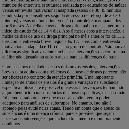
minutos de entrevista estruturada realizada por educadores de saúde)
versus entrevista motivacional adaptada (sessão de 30-45 minutos
conduzida por consultores seguida de sessão de reforço de 20-30
minutos) versus nenhuma intervenção (controle) e acompanhados
por 6 meses. A média de uso da droga principal no mê s anterior ao
início do estudo foi de 14,4 dias. Aos 6 meses após a intervenção, a
média de dias de uso da droga principal no mê s anterior foi de 11,2
dias com a entrevista breve negociada, 12,1 dias com a entrevista
motivacional adaptada e 11,5 dias no grupo de controle. Não houve
diferenças significativas entre ambas as intervenções e o controle na
análise não ajustada ou após o ajuste para as diferenças de base.
Com base nos resultados desses dois novos ensaios, intervenções
breves para adultos com problemas de abuso de drogas parecem não
ser eficazes no contexto da atenção primária. Uma importante
limitação de ambos os ensaios é a grande variação na substância
específica utilizada, e é possível que essas intervenções tenham tido
algum benefício para substâncias de abuso específicas, mas isso não
foi demonstrado uma vez que os ensaios não tiveram poder
adequado para análises de subgrupos. No entanto, isto não é
apoiado pelas evidê ncias atuais. Tendo em conta que o abuso de
substâncias é uma doença crônica, parece provável que sejam
necessárias intervenções que incluem tratamento e monitoramento
contínuos.