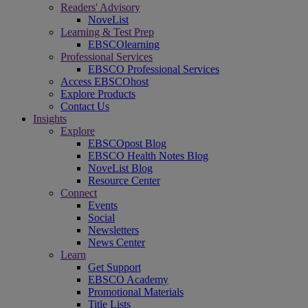
Readers' Advisory
NoveList
Learning & Test Prep
EBSCOlearning
Professional Services
EBSCO Professional Services
Access EBSCOhost
Explore Products
Contact Us
Insights
Explore
EBSCOpost Blog
EBSCO Health Notes Blog
NoveList Blog
Resource Center
Connect
Events
Social
Newsletters
News Center
Learn
Get Support
EBSCO Academy
Promotional Materials
Title Lists