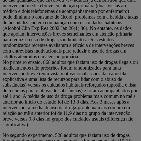
intervenção médica breve em atenção primária (duas visitas ao
médico e dois telefonemas de acompanhamento por enfermeiro)
pode diminuir o consumo de álcool, problemas com a bebida e taxas
de hospitalização em comparação com os cuidados habituais
(Alcohol Clin Exp Res 2002 Jan;26(1):36). No entanto, os dados
que apoiam intervenções breves semelhantes em atenção primária
para reduzir o uso de drogas são limitados. Dois estudos
randomizados recentes avaliaram a eficácia de intervenções breves
com entrevistas motivacionais para reduzir o uso de drogas em
adultos atendidos em atenção primária.
No primeiro ensaio, 868 adultos que faziam uso de drogas ilegais ou
medicamentos não prescritos foram randomizados para uma
intervenção breve (entrevista motivacional associada a apostila
explicativa e uma lista de recursos para lidar com o abuso de
substâncias) versus os cuidados habituais reforçados (apostila e lista
de recursos para o abuso de substâncias) e foram acompanhados por
até 1 ano. A média de uso da droga-problema mais comum no mê s
anterior ao início do estudo foi de 13,8 dias. Aos 3 meses após a
intervenção, a média de uso da droga-problema mais comum em
relação ao mê s anterior foi de 11,9 dias no grupo da intervenção
breve versus 9,8 dias no grupo dos cuidados usuais (diferença não
significativa).
No segundo experimento, 528 adultos que faziam uso de drogas
foram randomizados para uma entrevista breve negociada (10-15