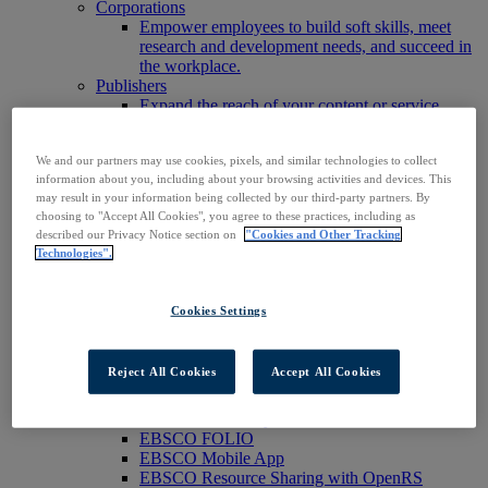
Corporations
Empower employees to build soft skills, meet
research and development needs, and succeed in
the workplace.
Publishers
Expand the reach of your content or service,
increase your footprint in existing and new
markets.
We and our partners may use cookies, pixels, and similar technologies to collect
Researchers & Students
information about you, including about your browsing activities and devices. This
Find your organization to access our products to
may result in your information being collected by our third-party partners. By
start your research.
choosing to "Accept All Cookies", you agree to these practices, including as
AI
described our Privacy Notice section on
"Cookies and Other Tracking
Connect trusted, rights-cleared research content
Technologies".
with AI systems to power more accurate and
reliable outputs.
Access EBSCOhost
Cookies Settings
Explore Products
Contact Us
Products
Reject All Cookies
Accept All Cookies
Technology & Discovery
BiblioGraph
EBSCO Discovery Service
EBSCO FOLIO
EBSCO Mobile App
EBSCO Resource Sharing with OpenRS