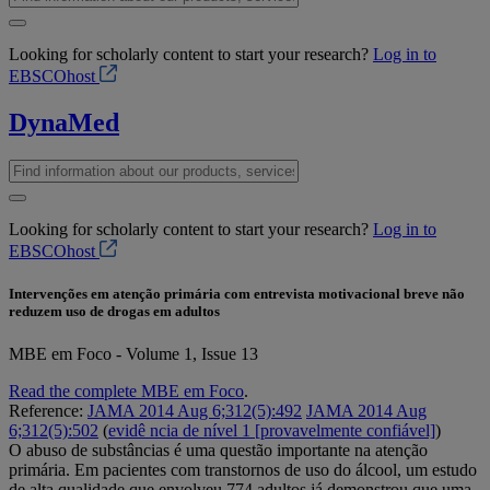
Looking for scholarly content to start your research?
Log in to
EBSCOhost
DynaMed
Looking for scholarly content to start your research?
Log in to
EBSCOhost
Intervenções em atenção primária com entrevista motivacional breve não
reduzem uso de drogas em adultos
MBE em Foco - Volume 1, Issue 13
Read the complete MBE em Foco
.
Reference:
JAMA 2014 Aug 6;312(5):492
JAMA 2014 Aug
6;312(5):502
(
evidê ncia de nível 1 [provavelmente confiável]
)
O abuso de substâncias é uma questão importante na atenção
primária. Em pacientes com transtornos de uso do álcool, um estudo
de alta qualidade que envolveu 774 adultos já demonstrou que uma