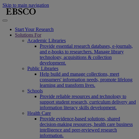
Skip to main navigation
Start Your Research
Solutions For
Academic Libraries
Provide essential research databases, e-journals,
and e-books to researchers. Manage library
technology, acquisitions & collection
development.
Public Libraries
Help build and manage collections, meet
consumers' information needs, promote lifelong
learning and transform lives.
Schools
Provide reliable resources and technology to
support student research, curriculum delivery and
information literacy skills development.
Health Care
Provide evidence-based solutions, shared
decision-making resources, health care business
intelligence and peer-reviewed research
information.