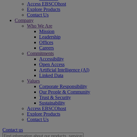
Access EBSCOhost
Explore Products
Contact Us
Company
Who We Are
Mission
Leadership
Offices
Careers
Commitments
Accessibility
Open Access
Artificial Intelligence (AI)
Linked Data
Values
Corporate Responsibility
Our People & Community
Trust & Security
Sustainability
Access EBSCOhost
Explore Products
Contact Us
Contact us