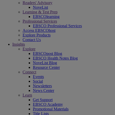
Readers' Advisory
NoveList
Learning & Test Prep
EBSCOlearning
Professional Services
EBSCO Professional Services
Access EBSCOhost
Explore Products
Contact Us
Insights
Explore
EBSCOpost Blog
EBSCO Health Notes Blog
NoveList Blog
Resource Center
Connect
Events
Social
Newsletters
News Center
Learn
Get Support
EBSCO Academy
Promotional Materials
Title Lists