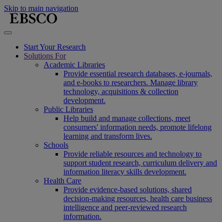
Skip to main navigation
Start Your Research
Solutions For
Academic Libraries
Provide essential research databases, e-journals,
and e-books to researchers. Manage library
technology, acquisitions & collection
development.
Public Libraries
Help build and manage collections, meet
consumers' information needs, promote lifelong
learning and transform lives.
Schools
Provide reliable resources and technology to
support student research, curriculum delivery and
information literacy skills development.
Health Care
Provide evidence-based solutions, shared
decision-making resources, health care business
intelligence and peer-reviewed research
information.