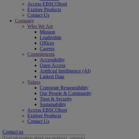
Access EBSCOhost
Explore Products
Contact Us
Company
Who We Are
Mission
Leadership
Offices
Careers
Commitments
Accessibility
Open Access
Artificial Intelligence (AI)
Linked Data
Values
Corporate Responsibility
Our People & Community
Trust & Security
Sustainability
Access EBSCOhost
Explore Products
Contact Us
Contact us