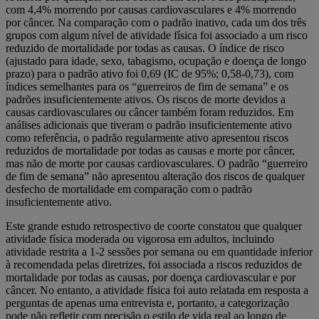
com 4,4% morrendo por causas cardiovasculares e 4% morrendo
por câncer. Na comparação com o padrão inativo, cada um dos três
grupos com algum nível de atividade física foi associado a um risco
reduzido de mortalidade por todas as causas. O índice de risco
(ajustado para idade, sexo, tabagismo, ocupação e doença de longo
prazo) para o padrão ativo foi 0,69 (IC de 95%; 0,58-0,73), com
índices semelhantes para os “guerreiros de fim de semana” e os
padrões insuficientemente ativos. Os riscos de morte devidos a
causas cardiovasculares ou câncer também foram reduzidos. Em
análises adicionais que tiveram o padrão insuficientemente ativo
como referência, o padrão regularmente ativo apresentou riscos
reduzidos de mortalidade por todas as causas e morte por câncer,
mas não de morte por causas cardiovasculares. O padrão “guerreiro
de fim de semana” não apresentou alteração dos riscos de qualquer
desfecho de mortalidade em comparação com o padrão
insuficientemente ativo.
Este grande estudo retrospectivo de coorte constatou que qualquer
atividade física moderada ou vigorosa em adultos, incluindo
atividade restrita a 1-2 sessões por semana ou em quantidade inferior
à recomendada pelas diretrizes, foi associada a riscos reduzidos de
mortalidade por todas as causas, por doença cardiovascular e por
câncer. No entanto, a atividade física foi auto relatada em resposta a
perguntas de apenas uma entrevista e, portanto, a categorização
pode não refletir com precisão o estilo de vida real ao longo de