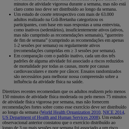
minutos de atividade vigorosa durante a semana, mas não está
claro como isso deve ser distribuído ao longo da semana.
Um estudo de coorte retrospectivo com mais de 63.000
adultos realizado na Grã-Bretanha categorizou os
participantes, com base em suas respostas a uma entrevista,
como inativos (sedentários), insuficientemente ativos (ativos,
mas não cumprindo as recomendações semanais), “guerreiro
de fim de semana” (cumprindo as recomendações em apenas
1-2 sessões por semana) ou regularmente ativos
(recomendações cumpridas em ≥ 3 sessões por semana).
Em comparação com o padrão inativo, cada um dos três
padrões de alguma atividade foi associado a riscos reduzidos
de mortalidade por todas as causas, morte por causas
cardiovasculares e morte por câncer. Ensaios randomizados
são necessários para melhorar nossa compreensão sobre a
influência da atividade física na saúde.
Diretrizes recentes recomendam que os adultos realizem pelo menos
150 minutos de atividade física moderada ou pelo menos 75 minutos
de atividade física vigorosa por semana, mas não fornecem
recomendações fortes sobre como esse exercício deve ser distribuído
ao longo da semana (
World Health Organization 2010
,
NICE 2014
,
US Department of Health and Human Services 2008
). Um estudo
observacional anterior constatou que o exercício distribuído ao
longo de 3 ou mais sessões por semana foi associado a um risco