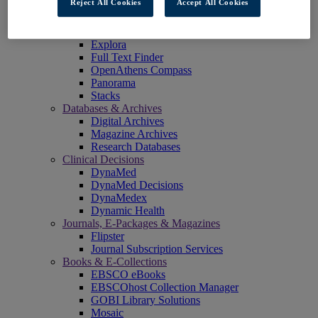
Reject All Cookies
Accept All Cookies
EBSCOadmin
EBSCOhost Research Platform
eReserve Plus
Explora
Full Text Finder
OpenAthens Compass
Panorama
Stacks
Databases & Archives
Digital Archives
Magazine Archives
Research Databases
Clinical Decisions
DynaMed
DynaMed Decisions
DynaMedex
Dynamic Health
Journals, E-Packages & Magazines
Flipster
Journal Subscription Services
Books & E-Collections
EBSCO eBooks
EBSCOhost Collection Manager
GOBI Library Solutions
Mosaic