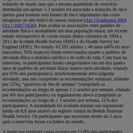
reduzido de morte, mas que a mesma quantidade de exercício
distribuída em apenas 1-2 sessões foi associada a reduções de risco
apenas para homens sem fatores de risco importantes tais como
tabagismo ou alto índice de massa corporal (
Am J Epidemiol 2004
Oct 1;160(7):636
). Para avaliar as associações entre padrões de
atividade física e mortalidade em uma população maior, um recente
estudo retrospectivo de coorte reuniu dados coletados de 1994 a
2012 do Scottish Health Survey (SHS) e do Health Survey for
England (HSE). No estudo, 63.591 adultos ≥ 40 anos (46% do sexo
masculino, 93% brancos) foram entrevistados quanto a padrões de
atividade física e histórico médico e de estilo de vida. Com base na
entrevista, os participantes foram categorizados em um dos quatro
tipos de padrões de atividade física: inativo (sem atividade, relatado
por 63% dos participantes), insuficientemente ativo (alguma
atividade, mas não cumprindo as recomendações semanais, relatado
por 22%), “guerreiro de fim de semana” (cumprindo as
recomendações ao longo de apenas 1-2 sessões por semana, relatado
por 4% dos participantes) ou regularmente ativos (cumprindo as
recomendações ao longo de ≥ 3 sessões por semana, 11% dos
participantes). A mortalidade foi avaliada durante um seguimento
médio de 8,8 anos através do registro central do British National
Health Service. Os participantes que morreram dentro de 2 anos
após a entrevista foram excluídos do estudo.
A morte por qualquer causa ocorreu em 13,8% dos participantes,