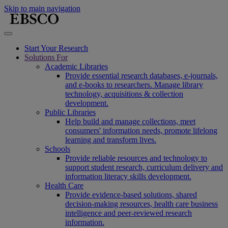
Skip to main navigation
Start Your Research
Solutions For
Academic Libraries
Provide essential research databases, e-journals,
and e-books to researchers. Manage library
technology, acquisitions & collection
development.
Public Libraries
Help build and manage collections, meet
consumers' information needs, promote lifelong
learning and transform lives.
Schools
Provide reliable resources and technology to
support student research, curriculum delivery and
information literacy skills development.
Health Care
Provide evidence-based solutions, shared
decision-making resources, health care business
intelligence and peer-reviewed research
information.