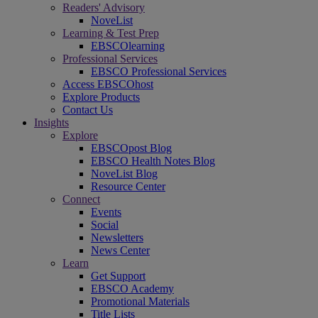
Readers' Advisory
NoveList
Learning & Test Prep
EBSCOlearning
Professional Services
EBSCO Professional Services
Access EBSCOhost
Explore Products
Contact Us
Insights
Explore
EBSCOpost Blog
EBSCO Health Notes Blog
NoveList Blog
Resource Center
Connect
Events
Social
Newsletters
News Center
Learn
Get Support
EBSCO Academy
Promotional Materials
Title Lists