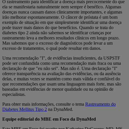
O rastreamento para identificar a doença mais precocemente do que
ela se manifestaria naturalmente nem sempre é benéfico. Algumas
doenças nunca causam danos clinicamente importantes, e algumas
irão melhorar espontaneamente. O câncer de próstata é um bom
exemplo de situação em que simplesmente identificar uma doença
pode trazer mais danos do que benefícios. Quando se trata do
diabetes tipo 2 ainda não sabemos se identificar crianças por
rastreamento leva a melhores resultados clínicos em longo prazo.
Mas sabemos que o excesso de diagnósticos pode levar a um
excesso de tratamentos, o qual pode resultar em danos.
Uma recomendação "I", de evidências insuficientes, da USPSTF
pode ser confundida como uma recomendação mais fraca ou uma
declaração de que "eu não sei". Mas não é. Uma declaração "I"
oferece transparência na avaliação das evidências, ou da ausência
delas, e muitas vezes se mantém como mais válida e confiável do
que recomendações que usam uma linguagem mais forte, mas são
baseadas em evidências de menor qualidade ou na opinião de
especialistas.
Para obter mais informações, consulte o tema
Rastreamento do
Diabetes Mellitus Tipo 2
na DynaMed.
Equipe editorial do MBE em Foco da DynaMed
Este MBE em Foco foi escrito por Katharine DeGeorge, MD, MS,