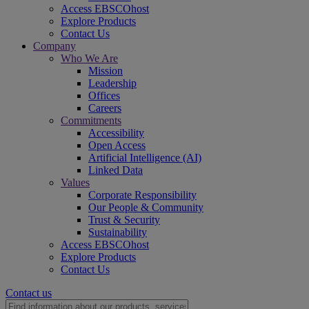
Access EBSCOhost
Explore Products
Contact Us
Company
Who We Are
Mission
Leadership
Offices
Careers
Commitments
Accessibility
Open Access
Artificial Intelligence (AI)
Linked Data
Values
Corporate Responsibility
Our People & Community
Trust & Security
Sustainability
Access EBSCOhost
Explore Products
Contact Us
Contact us