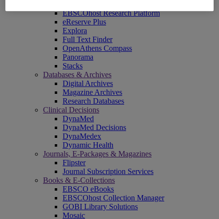
EBSCOadmin
EBSCOhost Research Platform
eReserve Plus
Explora
Full Text Finder
OpenAthens Compass
Panorama
Stacks
Databases & Archives
Digital Archives
Magazine Archives
Research Databases
Clinical Decisions
DynaMed
DynaMed Decisions
DynaMedex
Dynamic Health
Journals, E-Packages & Magazines
Flipster
Journal Subscription Services
Books & E-Collections
EBSCO eBooks
EBSCOhost Collection Manager
GOBI Library Solutions
Mosaic